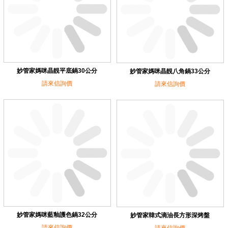
妙管家媽咪晶靚平底鍋30公分
妙管家媽咪晶靚八角鍋33公分
請來信詢價
請來信詢價
妙管家媽咪藍釉護色鍋32公分
妙管家韓式滴油長方形深烤盤
請來信詢價