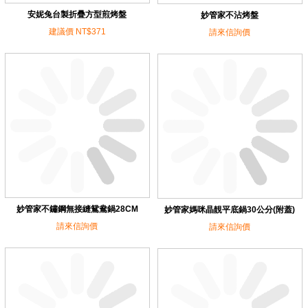
安妮兔台製折疊方型煎烤盤
妙管家不沾烤盤
建議價 NT$371
請來信詢價
妙管家不鏽鋼無接縫鴛鴦鍋28CM
妙管家媽咪晶靚平底鍋30公分(附蓋)
請來信詢價
請來信詢價