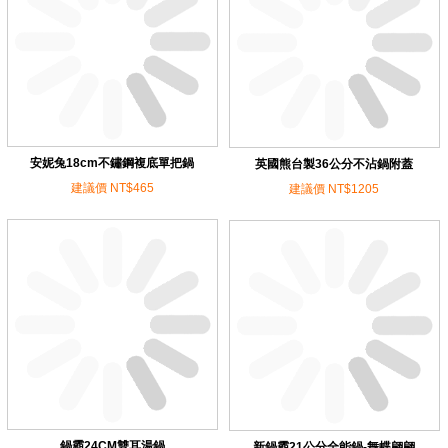
安妮兔18cm不鏽鋼複底單把鍋
英國熊台製36公分不沾鍋附蓋
建議價 NT$465
建議價 NT$1205
鍋霸24CM雙耳湯鍋
新鍋霸21公分全能鍋-舞蝶翩翩