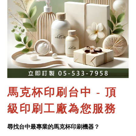
馬克杯印刷台中 - 頂
級印刷工廠為您服務
尋找台中最專業的馬克杯印刷機器？