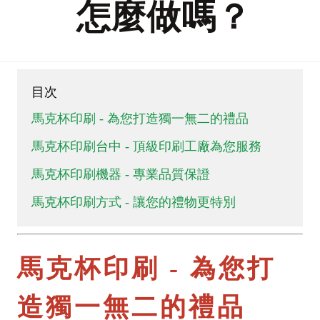
怎麼做嗎？
馬克杯印刷方式
馬克杯印刷機器
目次
馬克杯印刷 - 為您打造獨一無二的禮品
馬克杯印刷台中 - 頂級印刷工廠為您服務
馬克杯印刷機器 - 專業品質保證
馬克杯印刷方式 - 讓您的禮物更特別
馬克杯印刷 - 為您打
造獨一無二的禮品