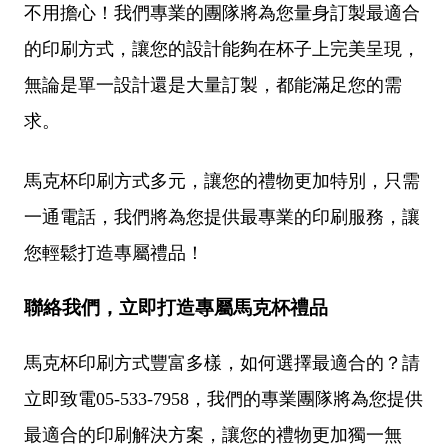
不用擔心！我們專業的團隊將為您量身訂製最適合
的印刷方式，讓您的設計能夠在杯子上完美呈現，
無論是單一設計還是大量訂製，都能滿足您的需
求。
馬克杯印刷方式多元，讓您的禮物更加特別，只需
一通電話，我們將為您提供最專業的印刷服務，讓
您輕鬆打造專屬禮品！
聯絡我們，立即打造專屬馬克杯禮品
馬克杯印刷方式豐富多樣，如何選擇最適合的？請
立即致電05-533-7958，我們的專業團隊將為您提供
最適合的印刷解決方案，讓您的禮物更加獨一無