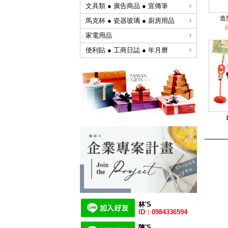
文具類 ● 廣告商品 ● 宣傳筆
造
馬克杯 ● 瓷器玻璃 ● 廚房用品
家電用品
便利貼 ● 工商日誌 ● 年月曆
林'S
ID：0984336594
陳
'
S