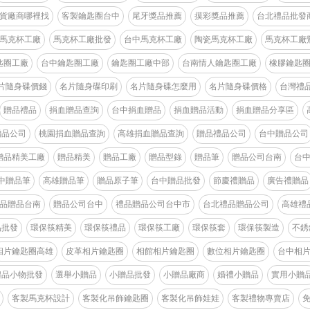
貨廠商哪裡找
客製鑰匙圈台中
尾牙獎品推薦
摸彩獎品推薦
台北禮品批發
馬克杯工廠
馬克杯工廠批發
台中馬克杯工廠
陶瓷馬克杯工廠
馬克杯工廠
匙圈工廠
台中鑰匙圈工廠
鑰匙圈工廠中部
台南情人鑰匙圈工廠
橡膠鑰匙
片隨身碟價錢
名片隨身碟印刷
名片隨身碟怎麼用
名片隨身碟價格
台灣禮
贈品禮品
捐血贈品查詢
台中捐血贈品
捐血贈品活動
捐血贈品分享區
贈品公司
桃園捐血贈品查詢
高雄捐血贈品查詢
贈品禮品公司
台中贈品公司
贈品精美工廠
贈品精美
贈品工廠
贈品型錄
贈品筆
贈品公司台南
台
中贈品筆
高雄贈品筆
贈品原子筆
台中贈品批發
節慶禮贈品
廣告禮贈品
品贈品台南
贈品公司台中
禮品贈品公司台中市
台北禮品贈品公司
高雄禮
品批發
環保筷精美
環保筷禮品
環保筷工廠
環保筷套
環保筷製造
不銹
相片鑰匙圈高雄
皮革相片鑰匙圈
相館相片鑰匙圈
數位相片鑰匙圈
台中相
禮品小物批發
選舉小贈品
小贈品批發
小贈品廠商
婚禮小贈品
實用小贈
客製馬克杯設計
客製化吊飾鑰匙圈
客製化吊飾娃娃
客製禮物專賣店