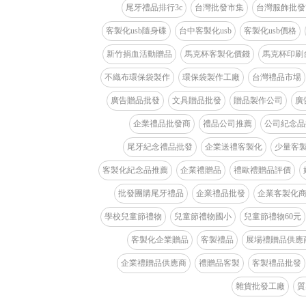
尾牙禮品排行3c
台灣批發市集
台灣服飾批發
客製化usb隨身碟
台中客製化usb
客製化usb價格
新竹捐血活動贈品
馬克杯客製化價錢
馬克杯印刷
不織布環保袋製作
環保袋製作工廠
台灣禮品市場
廣告贈品批發
文具贈品批發
贈品製作公司
廣
企業禮品批發商
禮品公司推薦
公司紀念品
尾牙紀念禮品批發
企業送禮客製化
少量客
客製化紀念品推薦
企業禮贈品
禮歐禮贈品評價
批發團購尾牙禮品
企業禮品批發
企業客製化
學校兒童節禮物
兒童節禮物國小
兒童節禮物60元
客製化企業贈品
客製禮品
展場禮贈品供應
企業禮贈品供應商
禮贈品客製
客製禮品批發
雜貨批發工廠
質