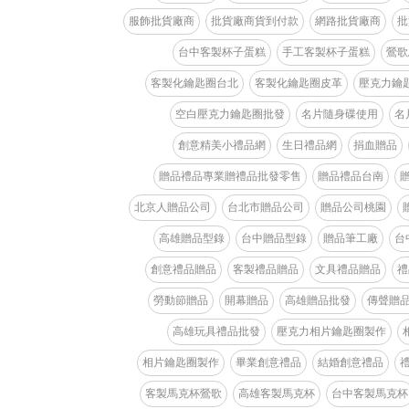
服飾批貨廠商
批貨廠商貨到付款
網路批貨廠商
批
台中客製杯子蛋糕
手工客製杯子蛋糕
鶯歌
客製化鑰匙圈台北
客製化鑰匙圈皮革
壓克力鑰
空白壓克力鑰匙圈批發
名片隨身碟使用
名
創意精美小禮品網
生日禮品網
捐血贈品
贈品禮品專業贈禮品批發零售
贈品禮品台南
北京人贈品公司
台北市贈品公司
贈品公司桃園
高雄贈品型錄
台中贈品型錄
贈品筆工廠
台
創意禮品贈品
客製禮品贈品
文具禮品贈品
禮
勞動節贈品
開幕贈品
高雄贈品批發
傳聲贈
高雄玩具禮品批發
壓克力相片鑰匙圈製作
相片鑰匙圈製作
畢業創意禮品
結婚創意禮品
客製馬克杯鶯歌
高雄客製馬克杯
台中客製馬克杯