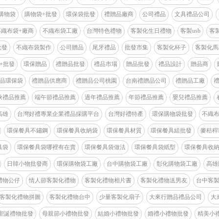
購物袋
購物袋+批發
環保袋批發
禮贈品廠商
公司禮品
文具禮品公司
不織布袋+廠商
不織布袋工廠
台灣特色禮物
客製化生日禮物
客製usb
客
批發
不織布袋製作
公司贈品
尾牙禮品
批發市集
客製化杯子
客製化馬
+批發
環保贈品
禮贈品批發
禮品市場
贈品批發
禮品設計
贈品商
品環保袋
禮贈品供應商
禮贈品公司桃園
台南禮贈品公司
禮贈品工廠
秋禮品推薦
端午節禮品推薦
過年禮品推薦
年節禮品推薦
嬰兒禮品推薦
高雄
台灣好禮專業企業禮品採購平台
台灣好禮特產
環保購物袋批發
不織
環保餐具不鏽鋼
環保餐具收納袋
環保餐具材質
環保餐具組批發
麥秸稈
具袋
環保餐具袋哪裡有在賣
環保餐具袋做法
環保餐具袋紙型
環保餐具收
日韓小物批發商
環保購物袋工廠
台中購物袋工廠
彰化購物袋工廠
高雄
禮物公仔
情人節客製化禮物
客製化禮物相片書
客製化禮物送男友
台中客
客製化禮物拼圖
客製化禮物台中
少量客製化扇子
大來行贈品禮品公司
大
聖誕禮物批發
母親節小禮物批發
結婚小禮物批發
婚禮小禮物批發
精美小