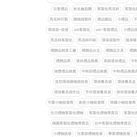
兒童禮品
姓名鑰匙圈
客製化馬克杯
客製化
馬克杯印製
購物袋製作
禮品贈品
小禮品
環保袋+批發
usb客製化
usb+客製禮品
小禮品
馬克杯客製化
馬克杯印刷
環保袋製作
隨身碟
禮贈品精美工廠
禮贈品台北
禮贈品文具
禮贈
禮贈品商
退休禮品推薦
老師退休禮品
中
抽獎禮品推薦
中秋節禮品推薦
中秋禮品推薦
造型環保購物袋批發
環保餐具袋
環保餐具盒
環保餐具袋作法
手作環保餐具袋
拼布環保餐
可愛小物批發商
創意小物批發商
韓國小物批發商
生日禮物客製化禮物
客製化禮物專賣店
客製化
桃園客製化禮物專賣店
台中客製化禮物專賣店
小禮物批發
兒童節禮物批發
畢業禮物批發