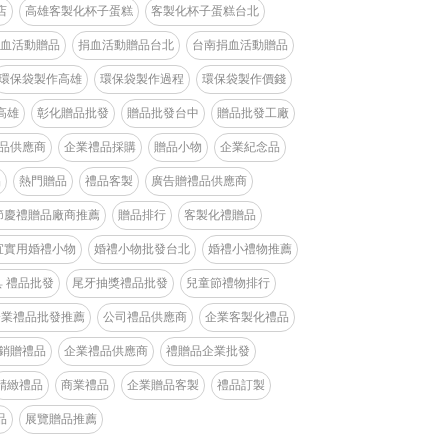
店
高雄客製化杯子蛋糕
客製化杯子蛋糕台北
血活動贈品
捐血活動贈品台北
台南捐血活動贈品
環保袋製作高雄
環保袋製作過程
環保袋製作價錢
高雄
彰化贈品批發
贈品批發台中
贈品批發工廠
品供應商
企業禮品採購
贈品小物
企業紀念品
品
熱門贈品
禮品客製
廣告贈禮品供應商
節慶禮贈品廠商推薦
贈品排行
客製化禮贈品
宜實用婚禮小物
婚禮小物批發台北
婚禮小禮物推薦
 禮品批發
尾牙抽獎禮品批發
兒童節禮物排行
企業禮品批發推薦
公司禮品供應商
企業客製化禮品
銷贈禮品
企業禮品供應商
禮贈品企業批發
精緻禮品
商業禮品
企業贈品客製
禮品訂製
品
展覽贈品推薦