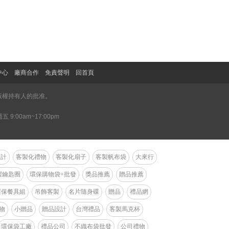
中心
廠商合作
免責聲明
回首頁
版權持有人的批准。
 9:00am~17:00pm
設計
客製化禮物
客製化扇子
客製帆布袋
大來行
製鑰匙圈
環保購物袋+批發
獎品推薦
贈品推薦
環保餐具組
吊飾客製
名片隨身碟
贈品
禮品網
林'
物
小贈品
贈品設計
台灣禮品
客製馬克杯
環保袋工廠
禮品公司
不織布袋批發
公司禮物