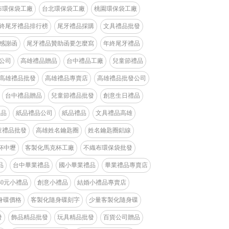
布環保袋工廠
台北環保袋工廠
桃園環保袋工廠
終尾牙禮品排行榜
尾牙禮品採購
文具禮品批發
感謝函
尾牙禮品贊助函要怎麼寫
年終尾牙禮品
公司
高雄禮品贈品
台中禮品工廠
兒童節禮品
高雄禮品批發
高雄禮品專賣店
高雄禮品批發公司
台中禮品贈品
兒童節禮品批發
創意生日禮品
禮品
紙品禮品公司
紙品禮品
文具禮品高雄
童禮品批發
高雄姓名鑰匙圈
姓名鑰匙圈鋁線
杯中壢
客製化馬克杯工廠
不織布環保袋批發
品
台中畢業禮品
國小畢業禮品
畢業禮品專賣店
30元小禮品
創意小禮品
結婚小禮品專賣店
身碟價格
客製化隨身碟刻字
少量客製化隨身碟
發
飾品精品批發
玩具精品批發
百貨公司贈品