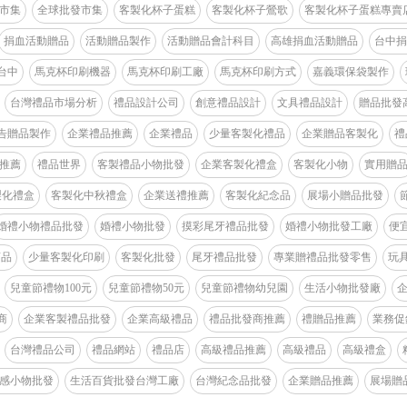
市集
全球批發市集
客製化杯子蛋糕
客製化杯子鶯歌
客製化杯子蛋糕專賣
捐血活動贈品
活動贈品製作
活動贈品會計科目
高雄捐血活動贈品
台中捐
台中
馬克杯印刷機器
馬克杯印刷工廠
馬克杯印刷方式
嘉義環保袋製作
台灣禮品市場分析
禮品設計公司
創意禮品設計
文具禮品設計
贈品批發
告贈品製作
企業禮品推薦
企業禮品
少量客製化禮品
企業贈品客製化
禮
推薦
禮品世界
客製禮品小物批發
企業客製化禮盒
客製化小物
實用贈
製化禮盒
客製化中秋禮盒
企業送禮推薦
客製化紀念品
展場小贈品批發
婚禮小物禮品批發
婚禮小物批發
摸彩尾牙禮品批發
婚禮小物批發工廠
便
商品
少量客製化印刷
客製化批發
尾牙禮品批發
專業贈禮品批發零售
玩具
兒童節禮物100元
兒童節禮物50元
兒童節禮物幼兒園
生活小物批發廠
商
企業客製禮品批發
企業高級禮品
禮品批發商推薦
禮贈品推薦
業務促
台灣禮品公司
禮品網站
禮品店
高級禮品推薦
高級禮品
高級禮盒
感小物批發
生活百貨批發台灣工廠
台灣紀念品批發
企業贈品推薦
展場贈