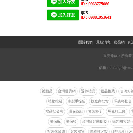
ID：0963775086
李
'S
ID：09881953641
關於我們
最新消息
藝品網
紙
重要條款：所有產
信箱：dalai.gift@
禮贈品
台灣批貨網
退休禮品
禮品推薦
台灣好
禮物批發
客製手提袋
找廠商批貨
馬克杯批發
禮品批發商
環保筷組
客製杯子
馬克杯工廠
環保碗
環保筷
台灣鑰匙圈批發
鑰匙圈客製
客製化吊飾
客製禮物
馬克杯客製
贈品網
木