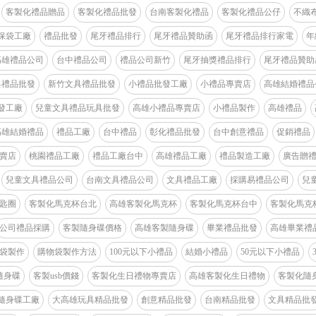
客製化禮品贈品
客製化禮品批發
台南客製化禮品
客製化禮品公仔
不織
保袋工廠
禮品批發
尾牙禮品排行
尾牙禮品贊助函
尾牙禮品排行家電
年
高雄禮品公司
台中禮品公司
禮品公司新竹
尾牙抽獎禮品排行
尾牙禮品贊助
具禮品批發
新竹文具禮品批發
小禮品批發工廠
小禮品專賣店
高雄結婚禮品
發工廠
兒童文具禮品玩具批發
高雄小禮品專賣店
小禮品製作
高雄禮品
高雄結婚禮品
禮品工廠
台中禮品
彰化禮品批發
台中創意禮品
促銷禮品
賣店
桃園禮品工廠
禮品工廠台中
高雄禮品工廠
禮品製造工廠
廣告贈
兒童文具禮品公司
台南文具禮品公司
文具禮品工廠
採購易禮品公司
兒
匙圈
客製化馬克杯台北
高雄客製化馬克杯
客製化馬克杯台中
客製化馬克
公司禮品採購
客製隨身碟價格
高雄客製隨身碟
畢業禮品批發
高雄畢業禮
袋製作
購物袋製作方法
100元以下小禮品
結婚小禮品
50元以下小禮品
b隨身碟
客製usb價錢
客製化生日禮物專賣店
高雄客製化生日禮物
客製化隨
隨身碟工廠
大高雄玩具精品批發
創意精品批發
台南精品批發
文具精品批