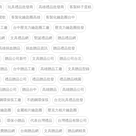
商
玩具禮品批發商
高雄禮品批發商
客製杯子蛋糕
鶯歌
客製化鑰匙圈高雄
客製化鑰匙圈台中
圈工廠
台中壓克力鑰匙圈工廠
壓克力鑰匙圈批發
品網
文具禮品網
聖誕禮品網
贈品禮品網
高雄捐血贈品
捐血贈品資訊
贈品禮品批發
贈品公司新竹
文具贈品公司
贈品公司台北
中贈品
台中贈品工廠
高雄贈品工廠
文具贈品型錄
禮品贈品公司
禮品贈品批發
禮品贈品桃園
品贈品公司
贈品台中
高雄贈品
高雄贈品公司
鋼環保筷工廠
不銹鋼環保筷
台北玩具禮品批發
片鑰匙圈
金屬相片鑰匙圈
壓克力相片鑰匙圈
品
環保小贈品
代表台灣禮品
台灣禮品有限公司
免費贈品網
台南贈品網
文具贈品網
贈品網精美