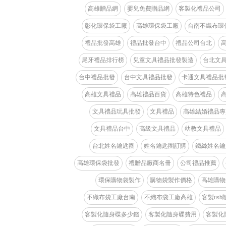
高雄贈品網
嬰兒免費贈品網
客製化禮品公司
彰化環保袋工廠
高雄環保袋工廠
台南不織布環
禮品批發高雄
禮品批發台中
禮品公司台北
尾牙禮品排行榜
兒童文具禮品批發製造
台北文
台中禮品批發
台中文具禮品批發
卡通文具禮品批
高雄文具禮品
高雄禮品百貨
高雄特色禮品
文具禮品玩具批發
文具禮品
高雄結婚禮品專
文具禮品台中
高級文具禮品
幼教文具禮品
台北姓名鑰匙圈
姓名鑰匙圈訂購
鐵絲姓名鑰
高雄環保袋批發
禮贈品廠商名冊
公司禮品推薦
環保購物袋製作
購物袋製作價格
高雄購物
不織布袋工廠台南
不織布袋工廠高雄
客製us
客製化隨身碟多少錢
客製化隨身碟費用
客製化