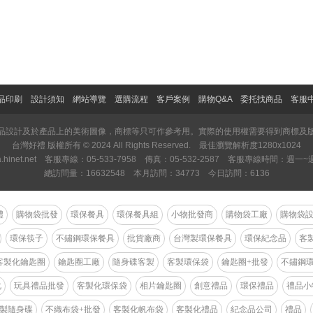
品印刷
設計須知
網站導覽
選購流程
客戶案例
購物Q&A
委托找商品
客服
品設計及於產品上的美術圖像，商標等只可作參考用。實際的使用權需要得到商標及
台灣好禮 版權所有 © 2024 All Rights Reserved. 最佳瀏覽解析度1280x1024
msa.hinet.net 客服專線：05-533-7958 傳真：05-532-2587 客服專線時間：週一~週五
總訪問量：16632548 本月訪問：34773 今日訪問：6136
禮
購物袋批發
環保餐具
環保餐具組
小物批發商
購物袋工廠
購物袋
環保筷子
不鏽鋼環保餐具
批貨廠商
台灣製環保餐具
環保紀念品
客
客製化鑰匙圈
鑰匙圈工廠
隨身碟客製
客製環保袋
鑰匙圈+批發
不鏽鋼
化
玩具禮品批發
客製化環保袋
相片鑰匙圈
創意禮品
環保禮品
禮品小
製隨身碟
不織布袋+批發
客製化帆布袋
客製化禮品
紀念品公司
禮品