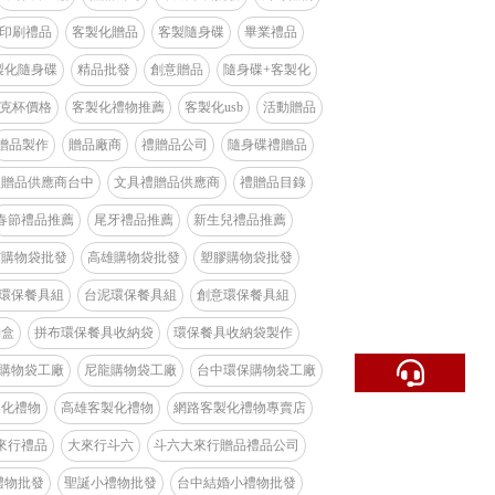
ID：
印刷禮品
客製化贈品
客製隨身碟
畢業禮品
陳'
製化隨身碟
精品批發
創意贈品
隨身碟+客製化
克杯價格
客製化禮物推薦
客製化usb
活動贈品
ID：
贈品製作
贈品廠商
禮贈品公司
隨身碟禮贈品
李'
禮贈品供應商台中
文具禮贈品供應商
禮贈品目錄
ID：
春節禮品推薦
尾牙禮品推薦
新生兒禮品推薦
布購物袋批發
高雄購物袋批發
塑膠購物袋批發
環保餐具組
台泥環保餐具組
創意環保餐具組
納盒
拼布環保餐具收納袋
環保餐具收納袋製作
購物袋工廠
尼龍購物袋工廠
台中環保購物袋工廠
製化禮物
高雄客製化禮物
網路客製化禮物專賣店
來行禮品
大來行斗六
斗六大來行贈品禮品公司
禮物批發
聖誕小禮物批發
台中結婚小禮物批發