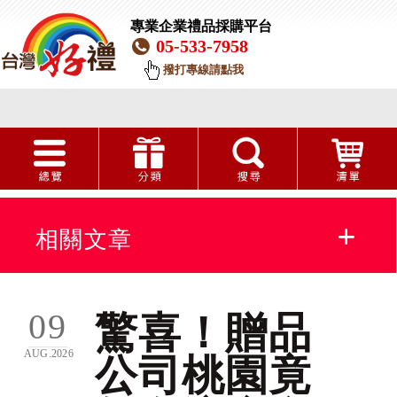
專業企業禮品採購平台
05-533-7958
撥打專線請點我
相關文章
贈品公司
09
驚喜！贈品
贈品
AUG.2026
公司桃園竟