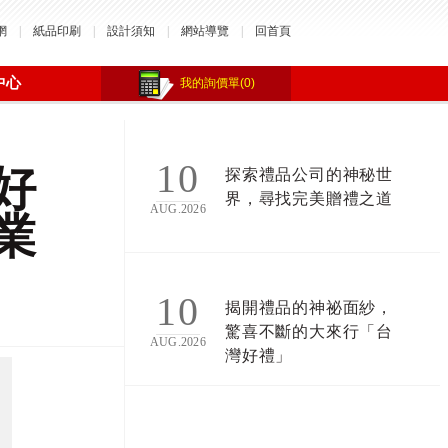
網
|
紙品印刷
|
設計須知
|
網站導覽
|
回首頁
中心
我的詢價單(0)
10
好
探索禮品公司的神秘世
界，尋找完美贈禮之道
AUG.2026
業
10
揭開禮品的神祕面紗，
驚喜不斷的大來行「台
AUG.2026
灣好禮」